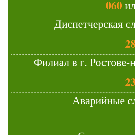
060
и
Диспетчерская с
2
Филиал в г. Ростове
2
Аварийные с