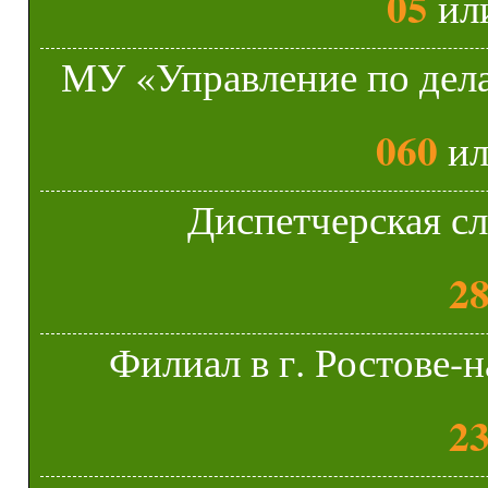
05
ил
МУ «Управление по дела
060
и
Диспетчерская с
28
Филиал в г. Ростове
23