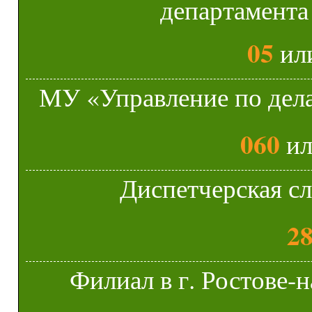
департамента
05
ил
МУ «Управление по дела
060
и
Диспетчерская с
28
Филиал в г. Ростове