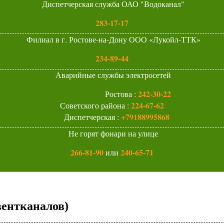
Диспетчерская служба ОАО "Водоканал"
283-17-17
Филиал в г. Ростове-на-Дону ООО «Лукойл-ТТК»
234-89-44
Аварийные службы электросетей
242-30-22
Ростова :
224-67-62
Советского района :
‎+79188995868
Диспетчерская :
Не горят фонари на улице
266-81-90
240-65-71
или
вентканалов)