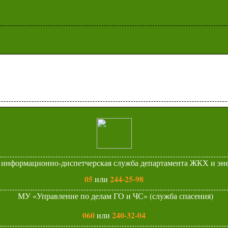
 информационно-диспетчерская служба департамента ЖКХ и эн
05
244-25-98
или
МУ «Управление по делам ГО и ЧС» (служба спасения)
060
240-32-04
или