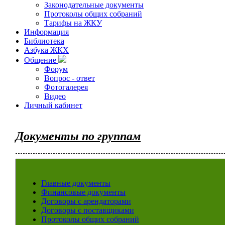
Законодательные документы
Протоколы общих собраний
Тарифы на ЖКУ
Информация
Библиотека
Азбука ЖКХ
Общение
Форум
Вопрос - ответ
Фотогалерея
Видео
Личный кабинет
Документы по группам
Главные документы
Финансовые документы
Договоры с арендаторами
Договоры с поставщиками
Протоколы общих собраний