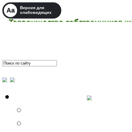
Версия для
Aa
слабовидящих
Авторизация
О ТСН (ТСЖ)
Состав правления
Состав ревизионной 