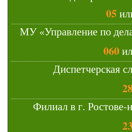
05
ил
МУ «Управление по дела
060
и
Диспетчерская с
2
Филиал в г. Ростове
2